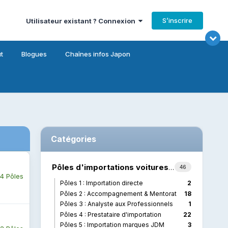
S’inscrire
Utilisateur existant ? Connexion
t
Blogues
Chaînes infos Japon
Catégories
Pôles d'importations voitures (Japon --> France)
46
4 Pôles
Pôles 1 : Importation directe
2
Pôles 2 : Accompagnement & Mentorat
18
Pôles 3 : Analyste aux Professionnels
1
Pôles 4 : Prestataire d'importation
22
Pôles 5 : Importation marques JDM
3