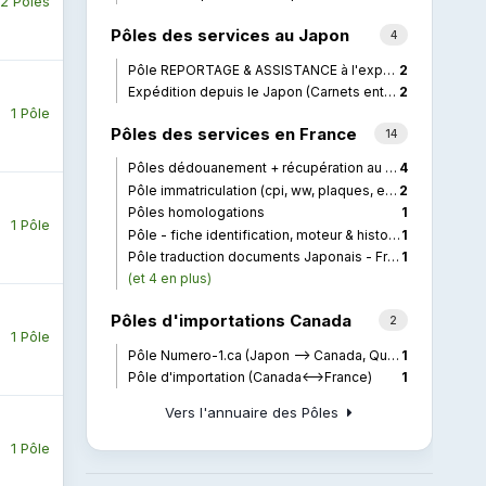
2 Pôles
Pôles des services au Japon
4
Pôle REPORTAGE & ASSISTANCE à l'export - Japon
2
Expédition depuis le Japon (Carnets entretients, double de clé, pièces..)
2
1 Pôle
Pôles des services en France
14
Pôles dédouanement + récupération au port + transport
4
Pôle immatriculation (cpi, ww, plaques, etc..)
2
Pôles homologations
1
1 Pôle
Pôle - fiche identification, moteur & historique BMW
1
Pôle traduction documents Japonais - Français
1
(et 4 en plus)
Pôles d'importations Canada
2
1 Pôle
Pôle Numero-1.ca (Japon --> Canada, Quebec)
1
Pôle d'importation (Canada<-->France)
1
Vers l'annuaire des Pôles
1 Pôle