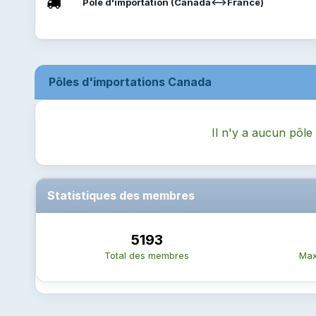
Pôle d'importation (Canada<-->France)
Pôles d'importations Canada
Il n'y a aucun pôle
Statistiques des membres
5193
Total des membres
Max