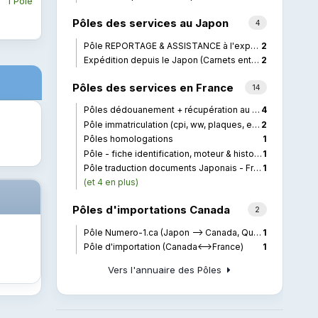
1 Pôle
Pôles des services au Japon
4
Pôle REPORTAGE & ASSISTANCE à l'export - Japon
2
Expédition depuis le Japon (Carnets entretients, double de clé, pièces..)
2
Pôles des services en France
14
Pôles dédouanement + récupération au port + transport
4
Pôle immatriculation (cpi, ww, plaques, etc..)
2
Pôles homologations
1
Pôle - fiche identification, moteur & historique BMW
1
Pôle traduction documents Japonais - Français
1
(et 4 en plus)
Pôles d'importations Canada
2
Pôle Numero-1.ca (Japon --> Canada, Quebec)
1
Pôle d'importation (Canada<-->France)
1
Vers l'annuaire des Pôles