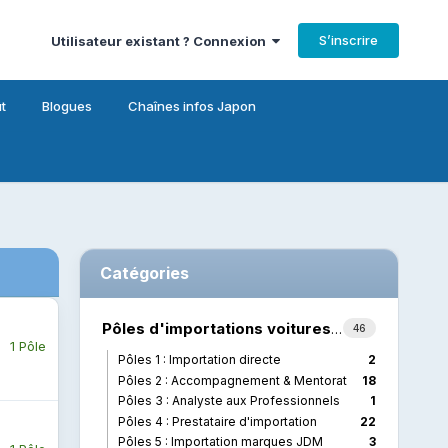
S’inscrire
Utilisateur existant ? Connexion
t
Blogues
Chaînes infos Japon
Catégories
Pôles d'importations voitures (Japon --> France)
46
1 Pôle
Pôles 1 : Importation directe
2
Pôles 2 : Accompagnement & Mentorat
18
Pôles 3 : Analyste aux Professionnels
1
Pôles 4 : Prestataire d'importation
22
Pôles 5 : Importation marques JDM
3