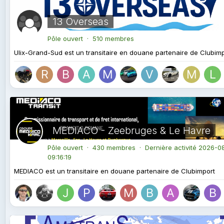
13 Overseas
Pôle ouvert · 510 membres
Ulix-Grand-Sud est un transitaire en douane partenaire de Clubim
MEDIACO - Zeebruges & Le Havre
Pôle ouvert · 430 membres · Dernière activité
2026-08
09:16:19
MEDIACO est un transitaire en douane partenaire de Clubimport