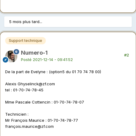
5 mois plus tard...
Support technique
Numero-1
#2
Posté
2021-12-14 - 09:41:52
De la part de Evelyne : (option5 du 01 70 74 78 00)
Alexis
Ghyselinck@zf.com
tel : 01-70-74-78-45
Mme Pascale Cottencin
:
01-70-74-78-07
Technicien
:
Mr François Maurice : 01-70-74-78-77
franç
ois.maurice@zf.com