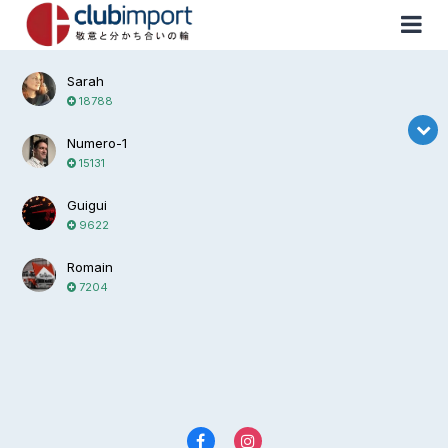
Sarah
18788
Numero-1
15131
Guigui
9622
Romain
7204