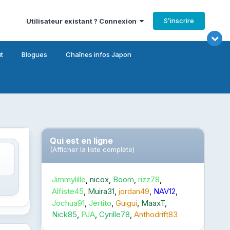
S’inscrire
Utilisateur existant ? Connexion
t
Blogues
Chaînes infos Japon
Qui est en ligne
(Afficher la liste complète)
Jimmylille
nicox
Boom
rizz78
Alfiste45
Muira31
jordan49
NAV12
Jochua91
Jertito
Guigui
MaaxT
Nick85
PJA
Cyrille78
Anthodrift83