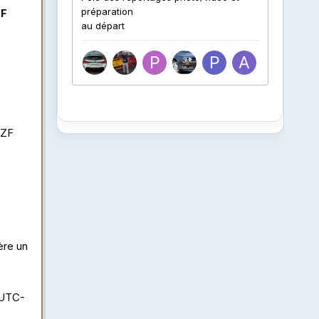
ZF
 ZF
ère un
 UTC-