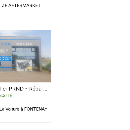
eur ZF AFTERMARKET
ZF Service Point /L'atelier PRND - Réparation Et Entretien De La Voiture à FONTENAY SUR EURE
.SITE
e La Voiture à FONTENAY