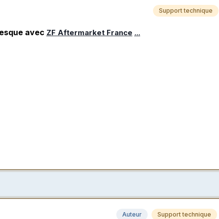
Support technique
esque avec
ZF Aftermarket France
.
.
.
Auteur
Support technique