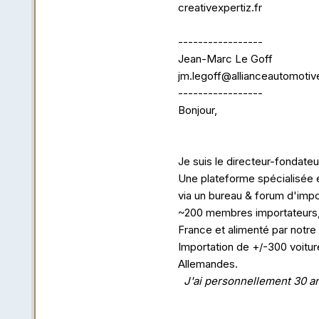
creativexpertiz.fr
-----------------
Jean-Marc Le Goff
jm.legoff@allianceautomotive
-----------------
Bonjour,
Je suis le directeur-fondate
Une plateforme spécialisée e
via un bureau & forum d'imp
~200 membres importateurs, 
France et alimenté par notre
Importation de +/-300 voitu
Allemandes.
J'ai personnellement 30 an