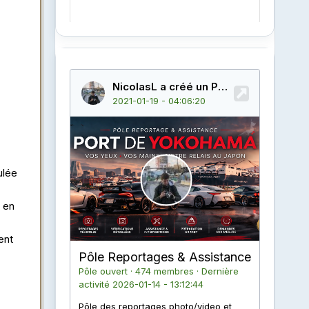
ulée
 en
ent