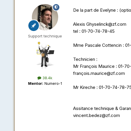
De la part de Evelyne : (opti
Alexis
Ghyselinck@zf.com
tel : 01-70-74-78-45
Support technique
Mme Pascale Cottencin
:
01
Technicien
:
Mr François Maurice : 01-7
franç
ois.maurice@zf.com
38.4k
Mentor:
Numero-1
Mr Kireche : 01-70-74-78-7
Assitance technique & Garan
vincent.bedez@zf.com