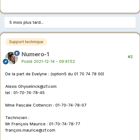
5 mois plus tard...
Support technique
Numero-1
#2
Posté
2021-12-14 - 09:41:52
De la part de Evelyne : (option5 du 01 70 74 78 00)
Alexis
Ghyselinck@zf.com
tel : 01-70-74-78-45
Mme Pascale Cottencin
:
01-70-74-78-07
Technicien
:
Mr François Maurice : 01-70-74-78-77
franç
ois.maurice@zf.com