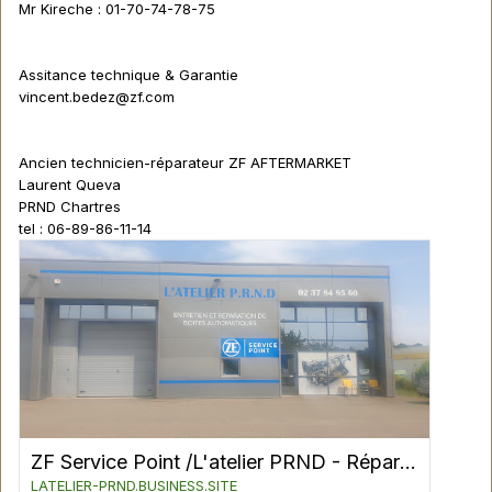
Mr Kireche : 01-70-74-78-75
Assitance technique & Garantie
vincent.bedez@zf.com
Ancien technicien-réparateur ZF AFTERMARKET
Laurent Queva
PRND Chartres
tel : 06-89-86-11-14
ZF Service Point /L'atelier PRND - Réparation Et Entretien De La Voiture à FONTENAY SUR EURE
LATELIER-PRND.BUSINESS.SITE