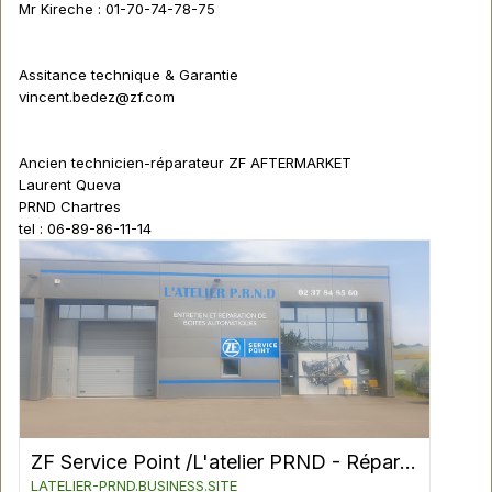
Mr Kireche : 01-70-74-78-75
Assitance technique & Garantie
vincent.bedez@zf.com
Ancien technicien-réparateur ZF AFTERMARKET
Laurent Queva
PRND Chartres
tel : 06-89-86-11-14
ZF Service Point /L'atelier PRND - Réparation Et Entretien De La Voiture à FONTENAY SUR EURE
LATELIER-PRND.BUSINESS.SITE