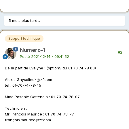
5 mois plus tard...
Support technique
Numero-1
#2
Posté
2021-12-14 - 09:41:52
De la part de Evelyne : (option5 du 01 70 74 78 00)
Alexis
Ghyselinck@zf.com
tel : 01-70-74-78-45
Mme Pascale Cottencin
:
01-70-74-78-07
Technicien
:
Mr François Maurice : 01-70-74-78-77
franç
ois.maurice@zf.com