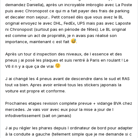
demandez Daniella), après un incroyable imbroglio avec La Poste
puis avec Chronopost ce qui m a fait payer des frais de parking
et decaler mon sejour... Petit conseil dès que vous avez le BL
original envoyez le avec DHL, FedEx, UPS mais pas avec Laposte
ni Chronopost (surtout pas en période de fêtes). Le BL original
est comme un act de propriété, je n avais pas réalisé son
importance, maintenant c est fait
.
Après un tour d inspection des niveaux, de l essence et des
pneus j ai posé les plaques et suis rentré à Paris en roulant ! Le
V6 il n y a que ça de vrai
J ai changé les 4 pneus avant de descendre dans le sud et RAS
tout va bien. Apres avoir enlevé tous les stickers japonais la
voiture est propre et conforme.
Prochaines etapes revision complete prevue + vidange BVA chez
mercedes. Je vais voir avec eux pour la mise a jour de l
infodivertissement (sait on jamais)
J ai pu régler les phares depuis l ordinateur de bord pour adapter
à la conduite a gauche (tellement simple que je me demande si c