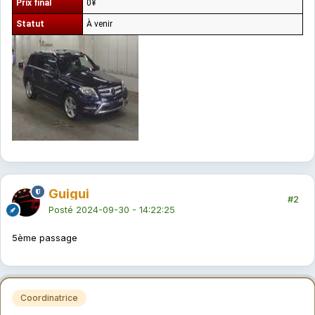
Prix final
0¥
Statut
À venir
Guigui
#2
Posté
2024-09-30 - 14:22:25
5ème passage
Coordinatrice