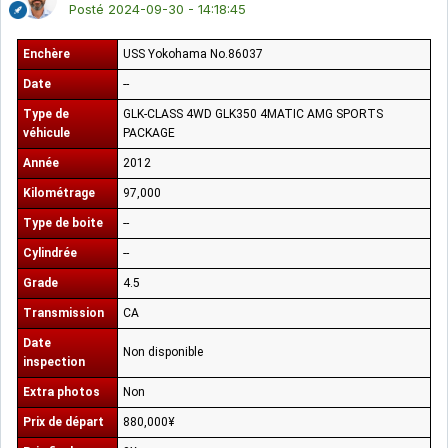
Posté
2024-09-30 - 14:18:45
Enchère
USS Yokohama No.86037
Date
--
Type de
GLK-CLASS 4WD GLK350 4MATIC AMG SPORTS
véhicule
PACKAGE
Année
2012
Kilométrage
97,000
Type de boite
--
Cylindrée
--
Grade
4.5
Transmission
CA
Date
Non disponible
inspection
Extra photos
Non
Prix de départ
880,000¥