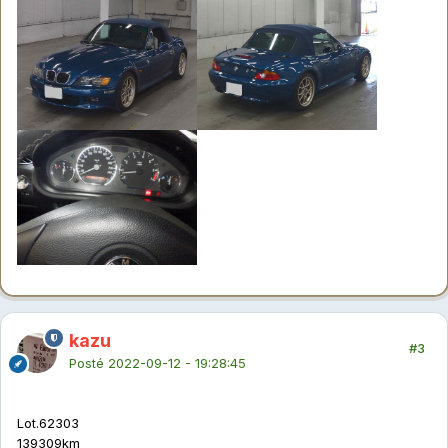
kazu
#3
Posté
2022-09-12 - 19:28:45
Lot.62303
139309km