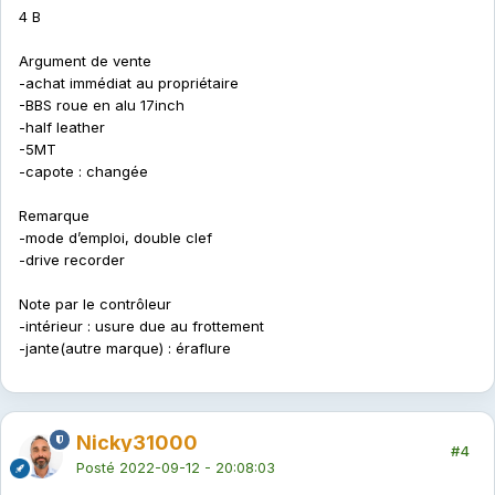
4 B
Argument de vente
-achat immédiat au propriétaire
-BBS roue en alu 17inch
-half leather
-5MT
-capote : changée
Remarque
-mode d’emploi, double clef
-drive recorder
Note par le contrôleur
-intérieur : usure due au frottement
-jante(autre marque) : éraflure
Nicky31000
#4
Posté
2022-09-12 - 20:08:03