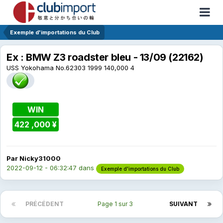
Exemple d'importations du Club
Ex : BMW Z3 roadster bleu - 13/09 (22162)
USS Yokohama No.62303 1999 140,000 4
WIN
422 ,000 ¥
Par Nicky31000
2022-09-12 - 06:32:47
dans
Exemple d'importations du Club
PRÉCÉDENT
Page 1 sur 3
SUIVANT