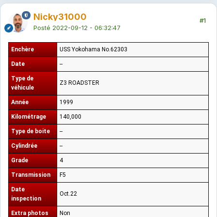
Nicky31000
#1
Posté
2022-09-12 - 06:32:47
Enchère
USS Yokohama No.62303
Date
--
Type de
Z3 ROADSTER
véhicule
Année
1999
Kilométrage
140,000
Type de boite
--
Cylindrée
--
Grade
4
Transmission
F5
Date
Oct.22
inspection
Extra photos
Non