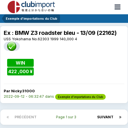
Exemple d'importations du Club
Ex : BMW Z3 roadster bleu - 13/09 (22162)
USS Yokohama No.62303 1999 140,000 4
WIN
422 ,000 ¥
Par Nicky31000
2022-09-12 - 06:32:47
dans
Exemple d'importations du Club
PRÉCÉDENT
Page 1 sur 3
SUIVANT