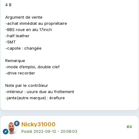
4 B
Argument de vente
-achat immédiat au propriétaire
-BBS roue en alu 17inch
-half leather
-5MT
-capote : changée
Remarque
-mode d’emploi, double clef
-drive recorder
Note par le contrôleur
-intérieur : usure due au frottement
-jante(autre marque) : éraflure
Nicky31000
#4
Posté
2022-09-12 - 20:08:03