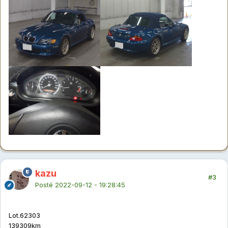
kazu
#3
Posté
2022-09-12 - 19:28:45
Lot.62303
139309km