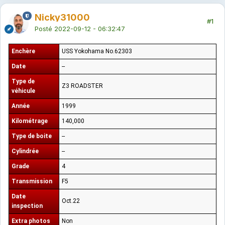
Nicky31000
#1
Posté
2022-09-12 - 06:32:47
Enchère
USS Yokohama No.62303
Date
--
Type de
Z3 ROADSTER
véhicule
Année
1999
Kilométrage
140,000
Type de boite
--
Cylindrée
--
Grade
4
Transmission
F5
Date
Oct.22
inspection
Extra photos
Non