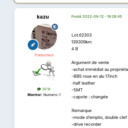
kazu
Posté
2022-09-12 - 19:28:45
Lot.62303
139309km
4 B
Traducteur
Argument de vente
-achat immédiat au propriéta
-BBS roue en alu 17inch
-half leather
30.1k
-5MT
Mentor:
Numero-1
-capote : changée
Remarque
-mode d’emploi, double cle
-drive recorder