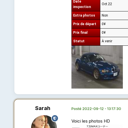
Date
Oct.22
inspection
Extra photos
Non
Prix de départ
0¥
Prix final
0¥
Statut
À venir
Sarah
Posté
2022-09-12 - 13:17:30
Voici les photos HD