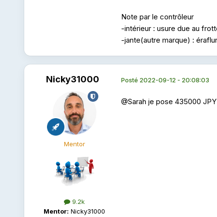
Note par le contrôleur
-intérieur : usure due au fro
-jante(autre marque) : éraflu
Nicky31000
Posté
2022-09-12 - 20:08:03
@Sarah
je pose 435000 JP
Mentor
9.2k
Mentor:
Nicky31000