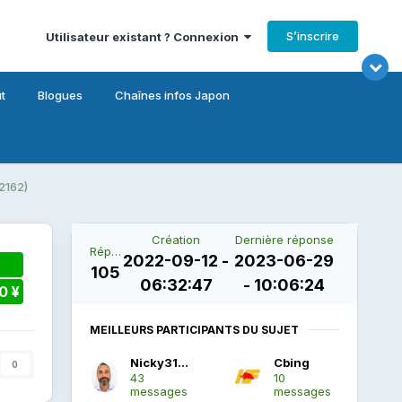
S’inscrire
Utilisateur existant ? Connexion
t
Blogues
Chaînes infos Japon
2162)
Création
Dernière réponse
Réponses
2022-09-12 -
2023-06-29
105
06:32:47
- 10:06:24
0 ¥
MEILLEURS PARTICIPANTS DU SUJET
Nicky31000
Cbing
0
43
10
messages
messages