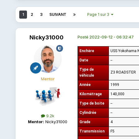
1
2
3
SUIVANT
Page 1 sur 3
Nicky31000
Posté
2022-09-12 - 06:32:47
Enchère
USS Yokohama 
Date
--
Type de
Z3 ROADSTER
véhicule
Mentor
Année
1999
Kilométrage
140,000
Type de boite
--
Cylindrée
--
9.2k
Mentor:
Nicky31000
Grade
4
Transmission
F5