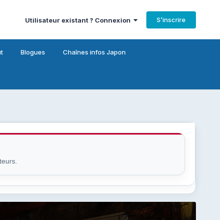
S’inscrire
Utilisateur existant ? Connexion
t
Blogues
Chaînes infos Japon
teurs.