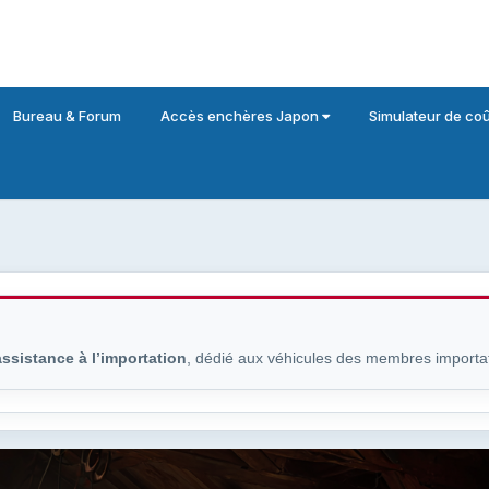
Bureau & Forum
Accès enchères Japon
Simulateur de coû
assistance à l’importation
, dédié aux véhicules des membres importa