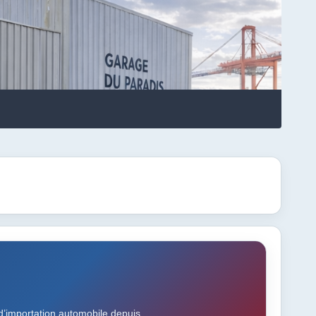
e
’importation automobile depuis