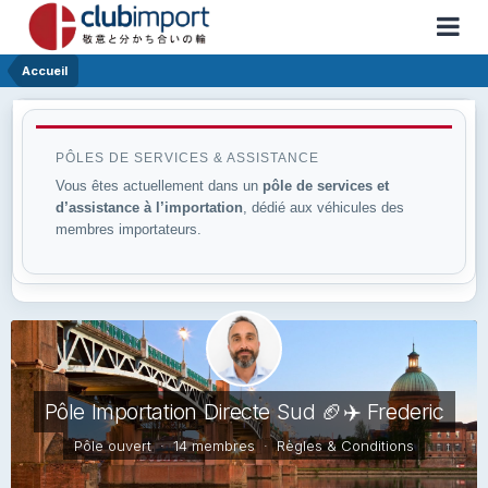
Accueil
PÔLES DE SERVICES & ASSISTANCE
Vous êtes actuellement dans un
pôle de services et
d’assistance à l’importation
, dédié aux véhicules des
membres importateurs.
Pôle Importation Directe Sud 🏈✈️ Frederic
Pôle ouvert · 14 membres ·
Règles & Conditions